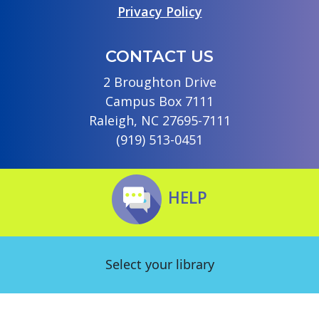
Privacy Policy
CONTACT US
2 Broughton Drive
Campus Box 7111
Raleigh, NC 27695-7111
(919) 513-0451
HELP
Select your library