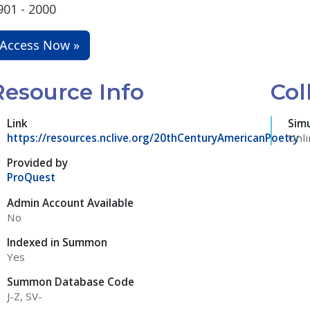
901 - 2000
Access Now »
Resource Info
Col
Link
Sim
https://resources.nclive.org/20thCenturyAmericanPoetry
Unli
Provided by
ProQuest
Admin Account Available
No
Indexed in Summon
Yes
Summon Database Code
J-Z, SV-