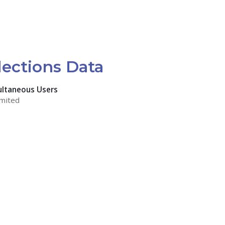
lections Data
ultaneous Users
mited