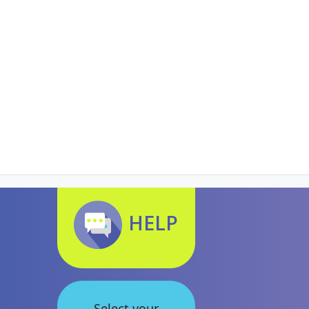
HELP
Select your