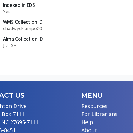
Indexed in EDS
Yes
WMS Collection ID
chadwyck.ampo20
Alma Collection ID
J-Z, SV-
ACT US
MENU
hton Drive
Resources
 Box 7111
For Librarians
, NC 27695-7111
Help
13-0451
About