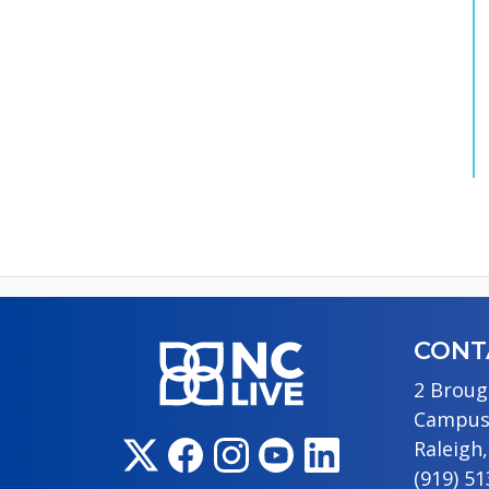
CONT
2 Broug
Campus
Raleigh
(919) 5